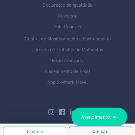
Declaração de Igualdade
Ouvidoria
Fale Conosco
Central de Monitoramento e Rastreamento
Jornada de Trabalho de Motoristas
Posto Avançado
Planejamento de Rotas
App Skymark Móvel
Atendimento
Telefone
Contato